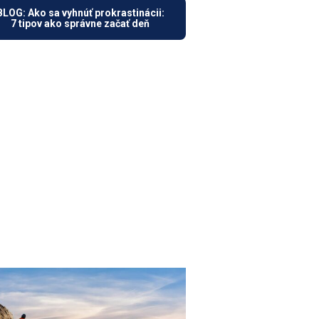
BLOG: Ako sa vyhnúť prokrastinácii:
7 tipov ako správne začať deň