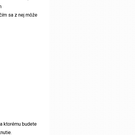
h
 čím sa z nej môže
ka ktorému budete
nutie.