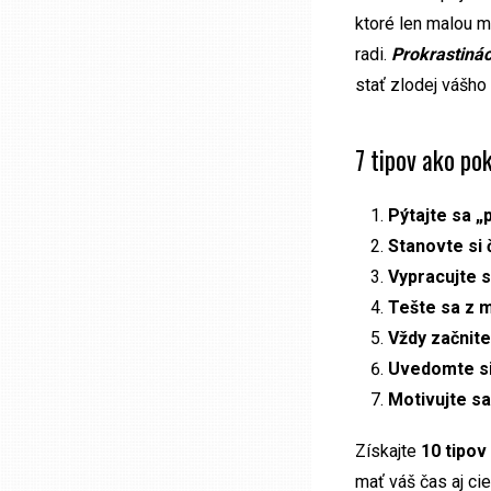
ktoré len malou mi
radi.
Prokrastinác
stať zlodej vášho 
7 tipov ako pok
Pýtajte sa „
Stanovte si 
Vypracujte 
Tešte sa z m
Vždy začnite
Uvedomte si
Motivujte sa
Získajte
10 tipov
mať váš čas aj cie