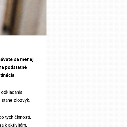
návate sa menej
 na podstatné
stinácia.
 odkladania
o stane zlozvyk.
o tých činností,
a k aktivitám,