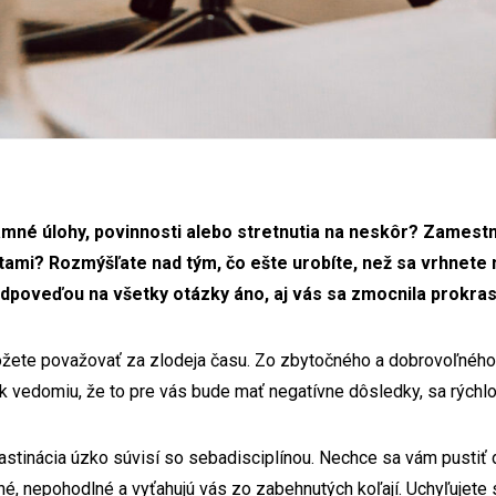
mné úlohy, povinnosti alebo stretnutia na neskôr? Zamest
itami? Rozmýšľate nad tým, čo ešte urobíte, než sa vrhnete
odpoveďou na všetky otázky áno, aj vás sa zmocnila prokra
ôžete považovať za zlodeja času. Zo zbytočného a dobrovoľného
ek vedomiu, že to pre vás bude mať negatívne dôsledky, sa rýchl
astinácia úzko súvisí so sebadisciplínou. Nechce sa vám pustiť d
né, nepohodlné a vyťahujú vás zo zabehnutých koľají. Uchyľujete s