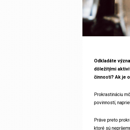
Odkladáte význa
dôležitými aktiv
činnosti? Ak je 
Prokrastináciu m
povinností, napri
Práve preto prokr
ktoré sú nepríjem