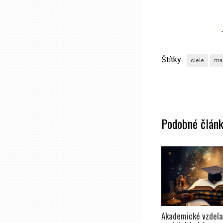
Štítky:
ciele
mar
Podobné člán
Akademické vzdelan