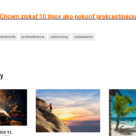
Chcem získať 10 tipov ako pokoriť prokrastináci
ianbiesik
prokrastinacia
sebarozvoj
vzdelavanie
ky
ie vs.