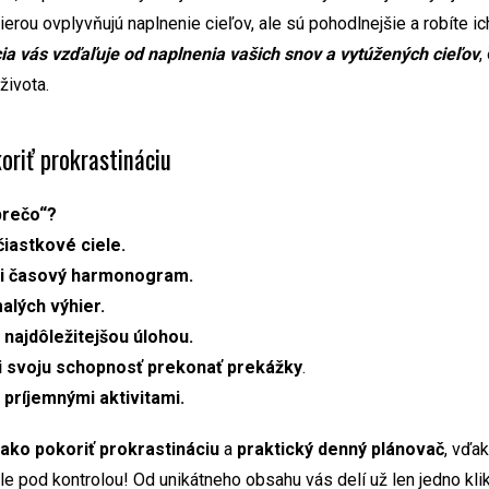
erou ovplyvňujú naplnenie cieľov, ale sú pohodlnejšie a robíte ic
ia vás vzďaľuje od naplnenia vašich snov a vytúžených cieľov
,
života.
oriť prokrastináciu
prečo“?
čiastkové ciele.
si časový harmonogram.
alých výhier.
 najdôležitejšou úlohou.
 svoju schopnosť prekonať prekážky
.
 príjemnými aktivitami.
 ako pokoriť prokrastináciu
a
praktický denný plánovač
, vďa
le pod kontrolou! Od unikátneho obsahu vás delí už len jedno klik