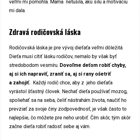
veľmi mi pomohla. Mama netušila, akú silu a motiváciu
mi dala.
Zdravá rodičovská láska
Rodičovská láska je pre vývoj dieťaťa veľmi dôležitá.
Dieťa musí cítiť lásku rodičov, nemalo by však byť
stredobodom vesmíru.
Dovoľme deťom robiť chyby,
aj si ich napraviť, zraniť sa, aj si rany ošetriť
a zahojiť.
Každý rodič chce, aby z jeho dieťaťa
vyrástol šťastný človek. Nechať dieťa používať mozog,
spoliehať sa na seba, čeliť nástrahám života, naučiť ho
prevziať za svoje činy zodpovednosť, je však často to
najlepšie, čo môžete pre neho urobiť. Čím skôr, tým skôr
začne dieťa robiť radosť sebe aj vám.