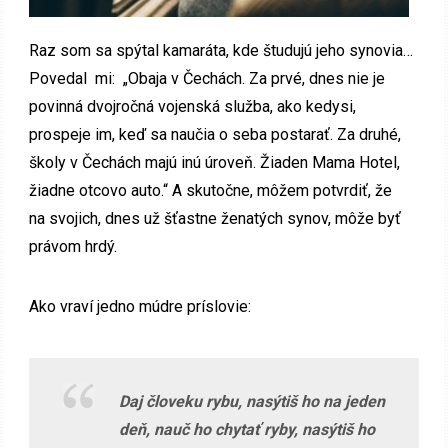
Raz som sa spýtal kamaráta, kde študujú jeho synovia…
Povedal mi: „Obaja v Čechách. Za prvé, dnes nie je
povinná dvojročná vojenská služba, ako kedysi,
prospeje im, keď sa naučia o seba postarať. Za druhé,
školy v Čechách majú inú úroveň. Žiaden Mama Hotel,
žiadne otcovo auto.“ A skutočne, môžem potvrdiť, že
na svojich, dnes už šťastne ženatých synov, môže byť
právom hrdý.
Ako vraví jedno múdre príslovie:
Daj človeku rybu, nasýtiš ho na jeden
deň, nauč ho chytať ryby, nasýtiš ho