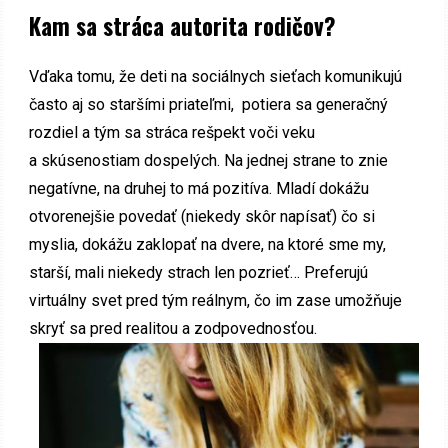
Kam sa stráca autorita rodičov?
Vďaka tomu, že deti na sociálnych sieťach komunikujú
často aj so staršími priateľmi, potiera sa generačný
rozdiel a tým sa stráca rešpekt voči veku
a skúsenostiam dospelých. Na jednej strane to znie
negatívne, na druhej to má pozitíva. Mladí dokážu
otvorenejšie povedať (niekedy skôr napísať) čo si
myslia, dokážu zaklopať na dvere, na ktoré sme my,
starší, mali niekedy strach len pozrieť… Preferujú
virtuálny svet pred tým reálnym, čo im zase umožňuje
skryť sa pred realitou a zodpovednosťou.