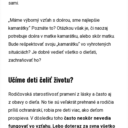
sami.
„Máme výborný vzťah s dcérou, sme najlepšie
kamarátky.“ Poznáte to? Otázkou však je, či naozaj
potrebuje dcéra v matke kamarátku, alebo skôr matku.
Bude rešpektovať svoju „kamarátku“ vo vyhrotených
situáciách? Je dobré vedieť všetko o dieťati,
zachraňovať ho?
Učíme deti čeliť životu?
Rodičovská starostlivosť pramení z lásky a často aj
z obavy o dieťa. No tie sú veľakrát prehnané a rodičia
príliš ochranárskí, robia pre deti viac, ako deťom
prospieva. V dôsledku toho
často neskôr nevedia
fungovať vo vzťahu. Lebo doteraz za syna všetko