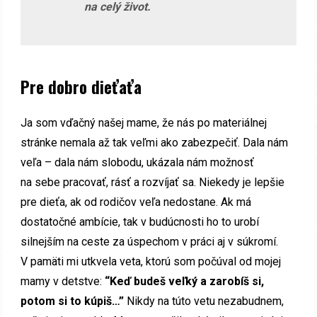
na celý život.
Pre dobro dieťaťa
Ja som vďačný našej mame, že nás po materiálnej
stránke nemala až tak veľmi ako zabezpečiť. Dala nám
veľa – dala nám slobodu, ukázala nám možnosť
na sebe pracovať, rásť a rozvíjať sa. Niekedy je lepšie
pre dieťa, ak od rodičov veľa nedostane. Ak má
dostatočné ambície, tak v budúcnosti ho to urobí
silnejším na ceste za úspechom v práci aj v súkromí.
V pamäti mi utkvela veta, ktorú som počúval od mojej
mamy v detstve:
“Keď budeš veľký a zarobíš si,
potom si to kúpiš…”
Nikdy na túto vetu nezabudnem,