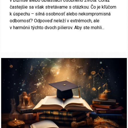
v biznise alebo oblastiach osobného života. Čoraz
častejšie sa však stretávame s otázkou: Čo je kľúčom
k úspechu – silná osobnosť alebo nekompromisná
odbornosť? Odpoveď neleží v extrémoch, ale
v harmónii týchto dvoch pilierov. Aby ste mohli...