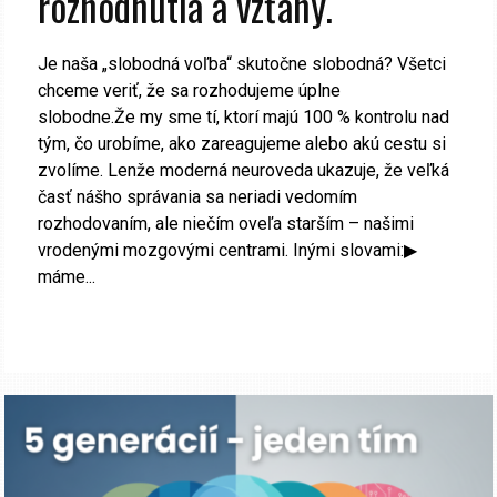
rozhodnutia a vzťahy.
Je naša „slobodná voľba“ skutočne slobodná? Všetci
chceme veriť, že sa rozhodujeme úplne
slobodne.Že my sme tí, ktorí majú 100 % kontrolu nad
tým, čo urobíme, ako zareagujeme alebo akú cestu si
zvolíme. Lenže moderná neuroveda ukazuje, že veľká
časť nášho správania sa neriadi vedomím
rozhodovaním, ale niečím oveľa starším – našimi
vrodenými mozgovými centrami. Inými slovami:▶
máme...