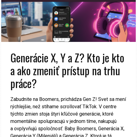
Generácie X, Y a Z? Kto je kto
a ako zmeniť prístup na trhu
práce?
Zabudnite na Boomers, prichádza Gen Z! Svet sa mení
rýchlejšie, než stíhame scrollovať TikTok. V centre
týchto zmien stoja štyri kľúčové generácie, ktoré
momentálne spolupracujú v jednom tíme, nakupujú
a ovplyvňujú spoločnosť: Baby Boomers, Generácia X,
Generácia Y (Mileniáli) a Generácia Z. Ktorá je tá