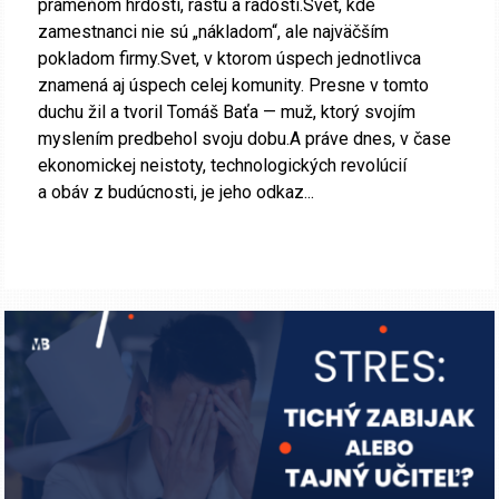
prameňom hrdosti, rastu a radosti.Svet, kde
zamestnanci nie sú „nákladom“, ale najväčším
pokladom firmy.Svet, v ktorom úspech jednotlivca
znamená aj úspech celej komunity. Presne v tomto
duchu žil a tvoril Tomáš Baťa — muž, ktorý svojím
myslením predbehol svoju dobu.A práve dnes, v čase
ekonomickej neistoty, technologických revolúcií
a obáv z budúcnosti, je jeho odkaz...