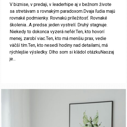
V biznise, v predaji, v leaderhipe aj v bežnom živote
sa stretávam s rovnakým paradoxom.Dvaja ľudia majú
rovnaké podmienky. Rovnakú príležitosť. Rovnaké
školenia…A predsa: jeden vystrelí. Druhý stagnuje.
Niekedy to dokonca vyzerá nefér.Ten, kto hovorí
menej, zarobí viac.Ten, kto má menšiu prax, vedie
väčší tím.Ten, kto nesedí hodiny nad detailami, má
rýchlejšie výsledky. Dlho som si kládol otázkuNaozaj
je...