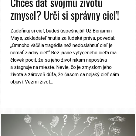
Chceš dať svojmu životu
zmysel? Urči si správny cieľ!
Zadefinuj si cieľ, budeš úspešnejší! Už Benjamin
Mays, zakladateľ hnutia za ľudské práva, povedal:
„Omnoho väčšia tragédia než nedosiahnuť cieľ je
nemať žiadny cieľ.“ Bez jasne vytýčeného cieľa má
človek pocit, že sa jeho život nikam neposúva
a stagnuje na mieste. Nevie, čo je zmyslom jeho
života a zároveň dúfa, že časom sa nejaký cieľ sám
objaví. Vezmi život...