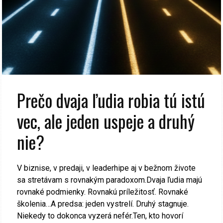
Prečo dvaja ľudia robia tú istú
vec, ale jeden uspeje a druhý
nie?
V biznise, v predaji, v leaderhipe aj v bežnom živote
sa stretávam s rovnakým paradoxom.Dvaja ľudia majú
rovnaké podmienky. Rovnakú príležitosť. Rovnaké
školenia…A predsa: jeden vystrelí. Druhý stagnuje.
Niekedy to dokonca vyzerá nefér.Ten, kto hovorí