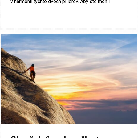
v harmónii týchto dvoch pilierov. Aby ste mohli...