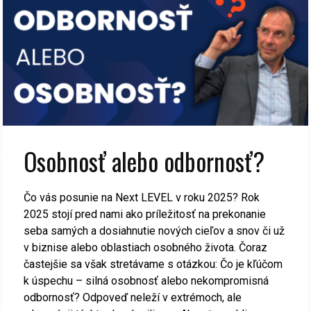
Osobnosť alebo odbornosť?
Čo vás posunie na Next LEVEL v roku 2025? Rok
2025 stojí pred nami ako príležitosť na prekonanie
seba samých a dosiahnutie nových cieľov a snov či už
v biznise alebo oblastiach osobného života. Čoraz
častejšie sa však stretávame s otázkou: Čo je kľúčom
k úspechu – silná osobnosť alebo nekompromisná
odbornosť? Odpoveď neleží v extrémoch, ale