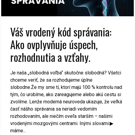
Váš vrodený kód správania:
Ako ovplyvňuje úspech,
rozhodnutia a vzťahy.
Je naša „slobodná voľba“ skutočne slobodná? Všetci
chceme veriť, že sa rozhodujeme úplne
slobodne.Že my sme tí, ktorí majú 100 % kontrolu nad
tým, čo urobíme, ako zareagujeme alebo akú cestu si
zvolíme. Lenže moderná neuroveda ukazuje, že veľká
časť nášho správania sa neriadi vedomím
rozhodovaním, ale niečím oveľa starším – našimi
vrodenými mozgovými centrami. Inými slovami:▶
máme...