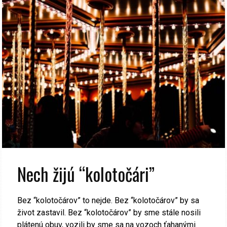
Nech žijú “kolotočári”
Bez “kolotočárov” to nejde. Bez “kolotočárov” by sa
život zastavil. Bez “kolotočárov” by sme stále nosili
plátenú obuv, vozili by sme sa na vozoch ťahanými