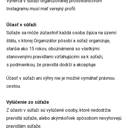
Výherca v súťaži organizovanej prostredníctvom
Instagramu musí mať verejný profil.
Účasť v súťaži
Súťaže sa môže zúčastniť každá osoba žijúca na území
štátu, v ktorej Organizátor pôsobí a súťaž organizuje,
staršia ako 15 rokov, oboznámená so všetkými
stanovenými pravidlami vzťahujúcimi sa k súťaži,
s podmienkou, že pravidlá dodrží a akceptuje.
Účasť v súťaži ani výhry nie je možné vymáhať právnou
cestou.
Vylúčenie zo súťaže
Z účasti v súťaži sú vylúčené osoby, ktoré nedodržia
pravidlá súťaže, alebo akýmkoľvek spôsobom nevyhovejú
pravidlám súťaže.