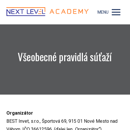
MENU
Všeobecné pravidlá súťaží
Organizátor
BEST Invet, s.r.o., Športová 69, 915 01 Nové Mesto nad
Váhom, IČO 36612596, (ďalej len „Organizátor“),