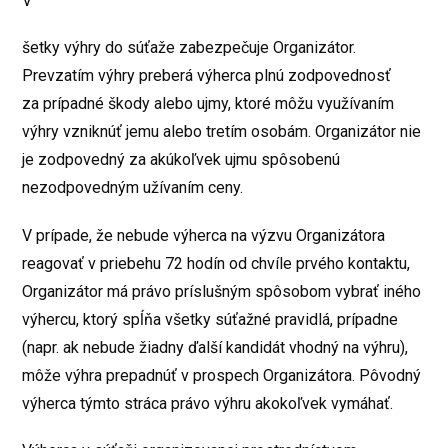
V
šetky výhry do súťaže zabezpečuje Organizátor.
Prevzatím výhry preberá výherca plnú zodpovednosť
za prípadné škody alebo ujmy, ktoré môžu využívaním
výhry vzniknúť jemu alebo tretím osobám. Organizátor nie
je zodpovedný za akúkoľvek ujmu spôsobenú
nezodpovedným užívaním ceny.
V prípade, že nebude výherca na výzvu Organizátora
reagovať v priebehu 72 hodín od chvíle prvého kontaktu,
Organizátor má právo príslušným spôsobom vybrať iného
výhercu, ktorý spĺňa všetky súťažné pravidlá, prípadne
(napr. ak nebude žiadny ďalší kandidát vhodný na výhru),
môže výhra prepadnúť v prospech Organizátora. Pôvodný
výherca týmto stráca právo výhru akokoľvek vymáhať.