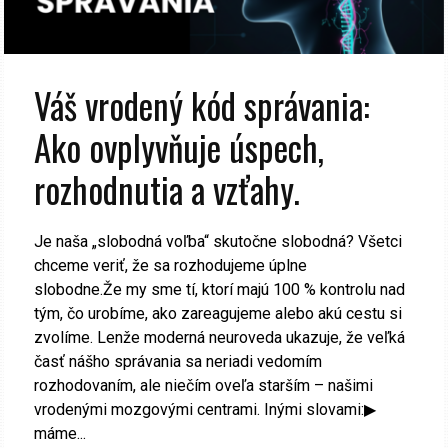
Váš vrodený kód správania:
Ako ovplyvňuje úspech,
rozhodnutia a vzťahy.
Je naša „slobodná voľba“ skutočne slobodná? Všetci
chceme veriť, že sa rozhodujeme úplne
slobodne.Že my sme tí, ktorí majú 100 % kontrolu nad
tým, čo urobíme, ako zareagujeme alebo akú cestu si
zvolíme. Lenže moderná neuroveda ukazuje, že veľká
časť nášho správania sa neriadi vedomím
rozhodovaním, ale niečím oveľa starším – našimi
vrodenými mozgovými centrami. Inými slovami:▶
máme...