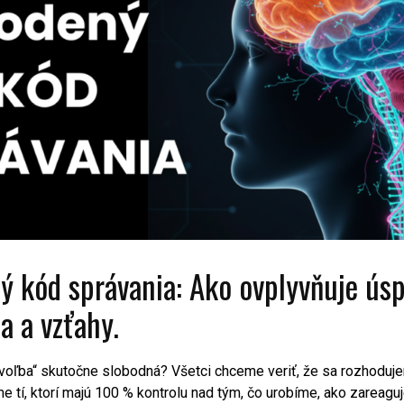
ý kód správania: Ako ovplyvňuje ús
a a vzťahy.
voľba“ skutočne slobodná? Všetci chceme veriť, že sa rozhoduj
 tí, ktorí majú 100 % kontrolu nad tým, čo urobíme, ako zareag