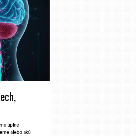
pech,
eme úplne
ujeme alebo akú