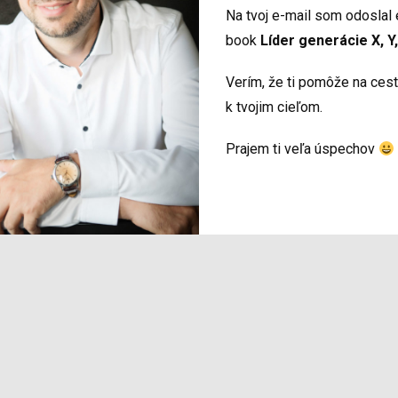
Na tvoj e-mail som odoslal 
book
Líder
g
enerácie X, Y,
Verím, že ti pomôže na ces
k tvojim cieľom.
Prajem ti veľa úspechov