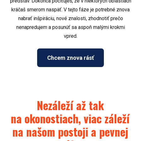
predstáv. Dokonca pociťuješ, že v niektorých oblastiach
kráčaš smerom naspäť. V tejto fáze je potrebné znova
nabrať inšpiráciu, nové znalosti, zhodnotiť prečo
nenapredujem a posunúť sa aspoň malými krokmi
vpred.
Chcem znova rásť
Nezáleží až tak
na okonostiach, viac záleží
na našom postoji a pevnej