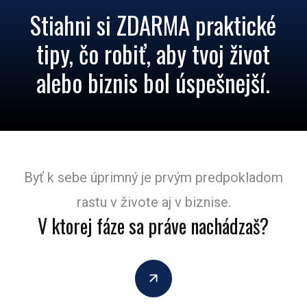
Stiahni si ZDARMA praktické
tipy, čo robiť, aby tvoj život
alebo biznis bol úspešnejší.
Byť k sebe úprimný je prvým predpokladom
rastu v živote aj v biznise.
V ktorej fáze sa práve nachádzaš?