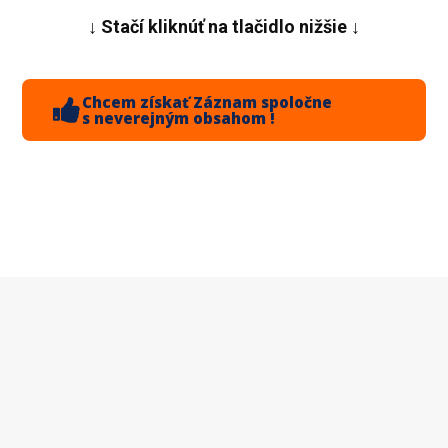
↓ Stačí kliknúť na tlačidlo nižšie ↓
Chcem získať Záznam spoločne
s neverejným obsahom !