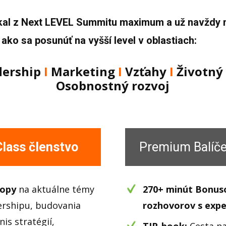
ískal z Next LEVEL Summitu maximum a už navždy m
ako sa posunúť na vyšší level v oblastiach:
dership
Ι
Marketing
Ι
Vzťahy
Ι
Životný 
Osobnostný rozvoj
lass členstvo
Premium Balíč
hopy
na aktuálne témy
270+ minút Bonus
ershipu, budovania
rozhovorov s exp
is stratégií,