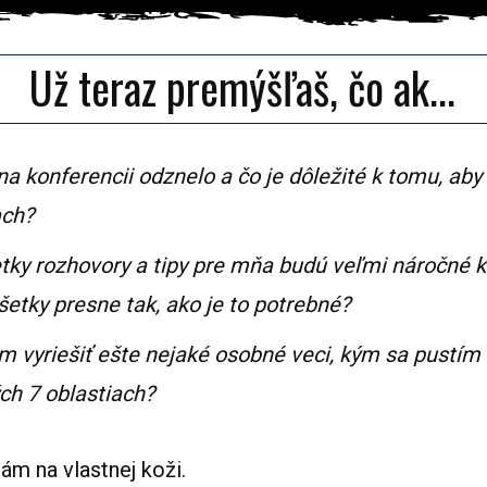
Už teraz premýšľaš, čo ak...
a konferencii odznelo a čo je dôležité k tomu, aby
ach?
y rozhovory a tipy pre mňa budú veľmi náročné k 
etky presne tak, ako je to potrebné?
em vyriešiť ešte nejaké osobné veci, kým sa pustím
ch 7 oblastiach?
m na vlastnej koži.