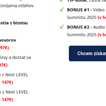
TIP-book:
Cesta n
ozvíjania vzťahov
BONUS #1 -
Video
Summitu 2025
(v 
stia z biznisu
BONUS #2 -
Audio 
Summitu 2025
(v 
hovorov
97€)
Chcem získa
zvy a dostať sa
97€)
 z Next LEVEL
 147€)
 z Next LEVEL
 147€)