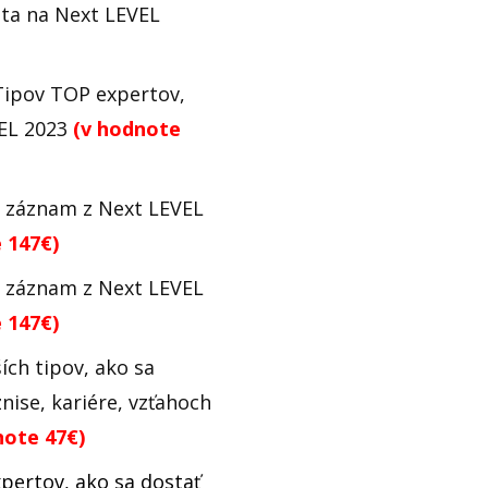
sta na Next LEVEL
Tipov TOP expertov,
VEL 2023
(v hodnote
o záznam z Next LEVEL
 147€)
o záznam z Next LEVEL
 147€)
ších tipov, ako sa
znise, kariére, vzťahoch
note 47€)
pertov, ako sa dostať