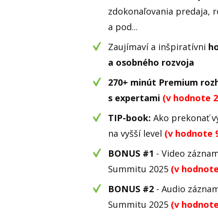
zdokonaľovania predaja, r
a pod...
Zaujímaví a inšpiratívni
ho
a osobného rozvoja
270+ minút Premium roz
s expertami
(v hodnote 2
TIP-book:
Ako prekonať vý
na vyšší level
(v hodnote 
BONUS #1
- Video záznam
Summitu 2025
(v hodnote
BONUS #2
- Audio záznam
Summitu 2025
(v hodnote