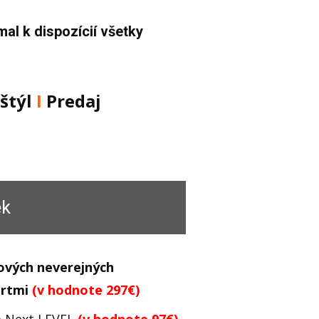
al k dispozícií všetky
štýl
Ι
Predaj
ek
ových neverejných
ertmi
(v hodnote 297€)