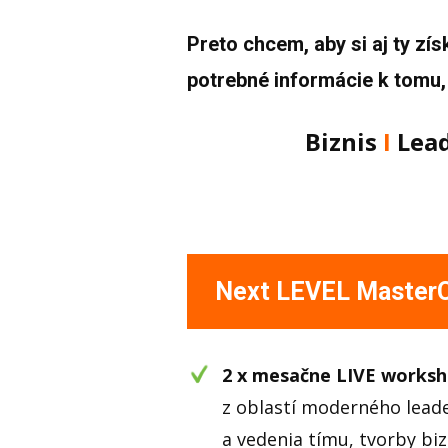
Preto chcem, aby si aj ty z
potrebné informácie k tomu, 
Biznis
Ι
Lea
Next LEVEL MasterC
2 x mesačne LIVE works
z oblastí moderného lead
a vedenia tímu, tvorby bizn