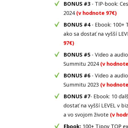
BONUS #3
- TIP-book: Ce
2024
(v hodnote 97€)
BONUS #4
- Ebook: 100+ 
ako sa dostať na vyšší LE
97€)
BONUS #5
- Video a audi
Summitu 2024
(v hodnote
BONUS #6
- Video a audi
Summitu 2023
(v hodnote
BONUS #7
- Ebook: 10 ďal
dostať na vyšší LEVEL v bi
a vo svojom živote
(v hod
Ebook:
100+ Tipov TOP ex