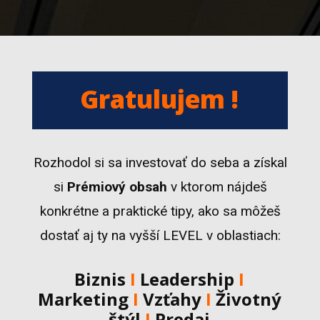
Gratulujem !
Rozhodol si sa investovať do seba a získal
si
Prémiový obsah
v ktorom nájdeš
konkrétne a praktické tipy, ako sa môžeš
dostať aj ty na vyšší LEVEL v oblastiach:
Biznis
Ι
Leadership
Ι
Marketing
Ι
Vzťahy
Ι
Životný
štýl
Ι
Predaj