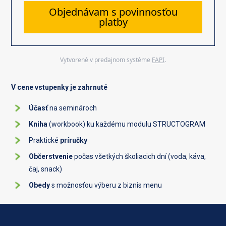
Objednávam s povinnosťou
platby
Vytvorené v predajnom systéme
FAPI
.
V cene vstupenky je zahrnuté
Účasť
na seminároch
Kniha
(workbook) ku každému modulu STRUCTOGRAM
Praktické
príručky
Občerstvenie
počas všetkých školiacich dní (voda, káva,
čaj, snack)
Obedy
s možnosťou výberu z biznis menu