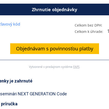
Zhrnutie objednávky
ľavový kód
Celkom bez DPH:
Celkom k úhrade:
Objednávam s povinnosťou platby
Vytvorené v predajnom systéme
FAPI
.
enky je zahrnuté
 seminári NEXT GENERATION Code
á
príručka