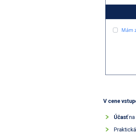
Mám z
V cene vstup
Účasť
na
Praktick