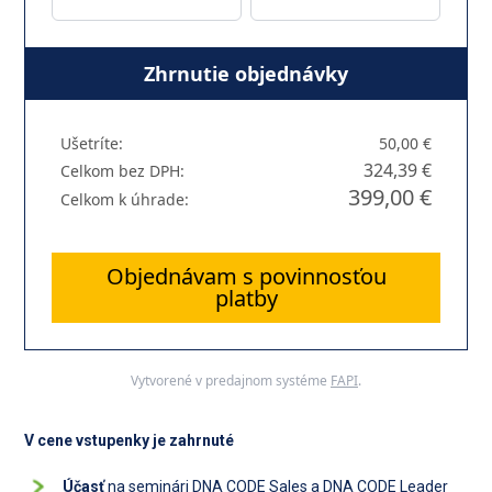
Zhrnutie objednávky
Ušetríte:
50,00 €
324,39 €
Celkom bez DPH:
399,00 €
Celkom k úhrade:
Objednávam s povinnosťou
platby
Vytvorené v predajnom systéme
FAPI
.
V cene vstupenky je zahrnuté
Účasť
na seminári DNA CODE Sales a DNA CODE Leader