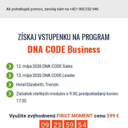
Ak potrebuješ pomoc, zavolaj nám na +421 905 252 946
ZÍSKAJ VSTUPENKU NA PROGRAM
DNA CODE Business
12. mája 2026 DNA CODE Sales
13. mája 2026 DNA CODE Leader
Hotel Elizabeth, Trenčín
Začiatok všetkých modulov o 9:30, predpokladaný koniec
17:30
Využite
zvýhodnenú
FIRST MOMENT
cenu
399 €
0
9
2
3
5
9
5
4