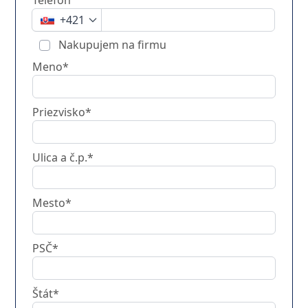
Telefón
+421
Nakupujem na firmu
Meno*
Priezvisko*
Ulica a č.p.*
Mesto*
PSČ*
Štát*