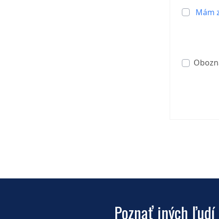
Mám z
Obozn
Poznať iných ľudí