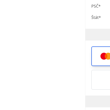
PSČ*
Štát*