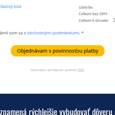
ľavový kód
Ušetríte:
Celkom bez DPH:
Celkom k úhrade:
ámil som sa s
obchodnými podmienkami
. *
Objednávam s povinnosťou platby
Vytvorené v predajnom systéme
FAPI
.
 znamená rýchlejšie vybudovať dôveru 