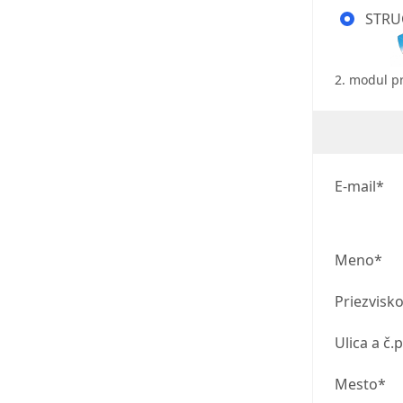
STRUC
2. modul 
E-mail*
Meno*
Priezvisk
Ulica a č.p
Mesto*