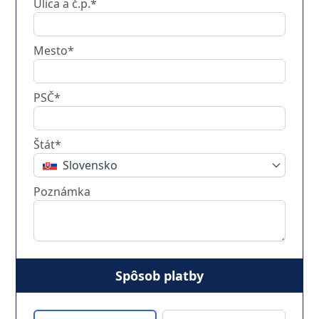
Ulica a č.p.*
Mesto*
PSČ*
Štát*
Slovensko
Poznámka
Spôsob platby