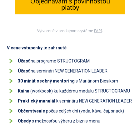
Objednávam s povinnosťou
platby
Vytvorené v predajnom systéme
FAPI
.
V cene vstupenky je zahrnuté
Účasť
na programe STRUCTOGRAM
Účasť
na seminári NEW GENERATION LEADER
30 minút osobný mentoring
s Mariánom Biesikom
Kniha
(workbook) ku každému modulu STRUCTOGRAMU
Praktický manulál
k semináru NEW GENERATION LEADER
Občerstvenie
počas celých dní (voda, káva, čaj, snack)
Obedy
s možnosťou výberu z biznis menu