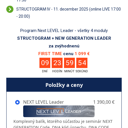
17:30
STRUCTOGRAM IV - 11. december 2025 (online LIVE 17:00
- 20:00)
Program Next LEVEL Leader -
všetky 4 moduly
STRUCTOGRAM + NEW GENERATION LEADER
za zvýhodnenú
3
FIRST TIME
cenu
1 099 €
0
9
2
3
5
9
5
4
DNÍ
HODÍN
MINÚT
SEKÚND
Položky a ceny
NEXT LEVEL Leader
1 390,00 €
Komplexný balík, ktorého súčasťou je seminár NEXT
GENERATION Code, DNA kód úspechu, DNA CODE