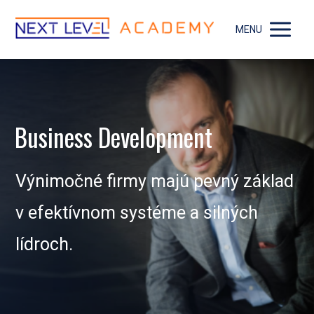
MENU
Business Development
Výnimočné firmy majú pevný základ
v efektívnom systéme a silných
lídroch.