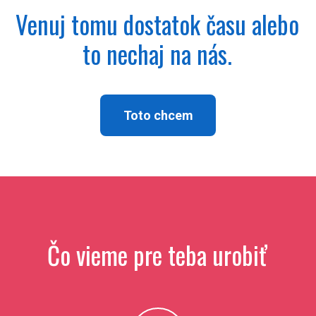
Venuj tomu dostatok času alebo
to nechaj na nás.
Toto chcem
Čo vieme pre teba urobiť