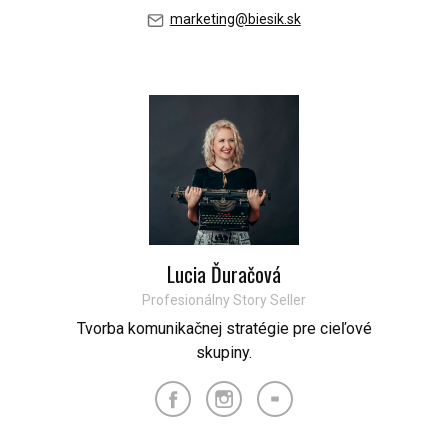
marketing@biesik.sk
Lucia Ďuračová
Profesionálny Story Seller
Tvorba komunikačnej stratégie pre cieľové
skupiny.