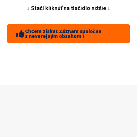
↓ Stačí kliknúť na tlačidlo nižšie ↓
Chcem získať Záznam spoločne
s neverejným obsahom !