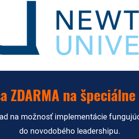
sa ZDARMA na špeciálne 
ľad na možnosť implementácie fungujúc
do novodobého leadershipu.