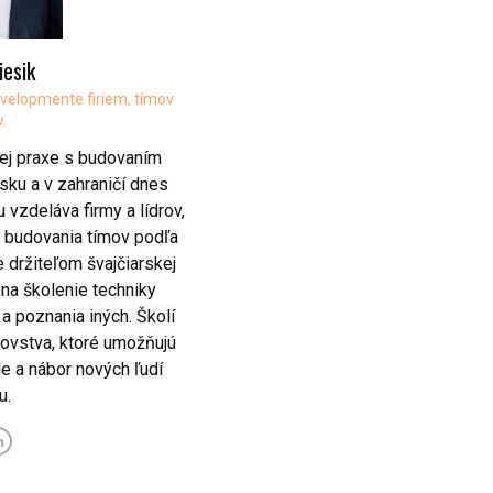
iesik
evelopmente firiem, tímov
v.
nej praxe s budovaním
sku a v zahraničí dnes
vzdeláva firmy a lídrov,
y budovania tímov podľa
e držiteľom švajčiarskej
a školenie techniky
a poznania iných. Školí
rovstva, ktoré umožňujú
e a nábor nových ľudí
u.