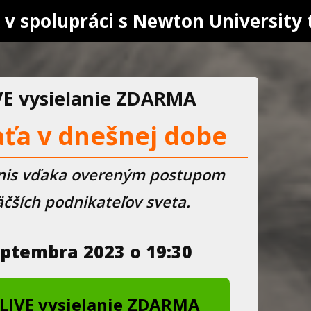
 v spolupráci s Newton University 
VE vysielanie ZDARMA
ťa v dnešnej dobe
iznis vďaka overeným postupom
äčších podnikateľov sveta.
eptembra 2023 o 19:30
a LIVE vysielanie ZDARMA