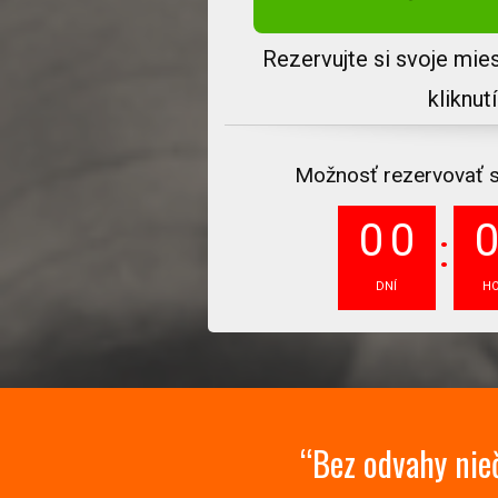
Rezervujte si svoje mie
kliknut
Možnosť rezervovať si 
0
0
DNÍ
H
“Bez odvahy nieč