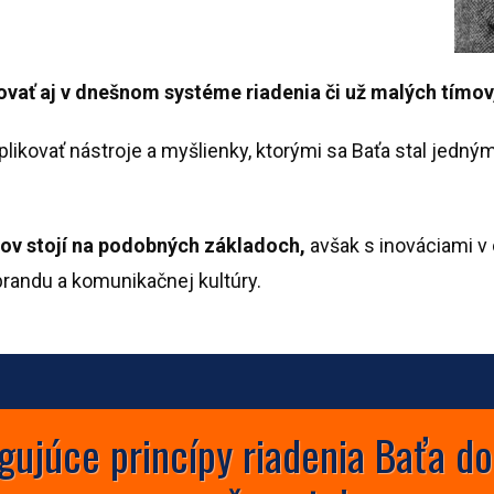
ovať aj v dnešnom systéme riadenia či už malých tímov
plikovať nástroje a myšlienky, ktorými sa Baťa stal jedný
v stojí na podobných základoch,
avšak s inováciami v o
brandu a komunikačnej kultúry.
gujúce princípy riadenia Baťa 