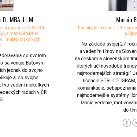
Ph.D., MBA, LL.M.
Marián B
égiu a rozvoj na NEWTON
Podnikateľ a expert v Biznis d
 MBA a manažérskeho
a lídro
ľ, majiteľ niekoľkých
Na základe svojej 27-roč
í.
a vedením tímov na Sloven
vzdelávania so svetom
na českom a slovenskom trhu 
bo sa venuje Baťovým
ktorých učí novodobé trend
 ich jednak do svojho
najmodernejších stratégií. J
likuje aj do svojho
licencie STRUCTOGRAM, n
í vo vedení niekoľkých
komunikácie, sebapoznania 
vedeckých radách v ČR
najmodernejšie systémy líd
čí.
ľahšie vedenie, motivovani
do tím