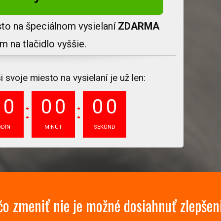
sto na špeciálnom vysielaní
ZDARMA
ím na tlačidlo vyššie.
svoje miesto na vysielaní je už len:
0
0
0
0
0
0
ODÍN
MINÚT
SEKÚND
o zmeniť nie je možné dosiahnuť zlepšeni