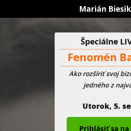
Marián Biesik
Špeciálne LI
Fenomén Ba
Ako rozšíriť svoj b
jedného z najv
Utorok, 5. s
Prihlásiť sa n