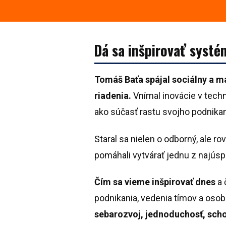
Dá sa inšpirovať syst
Tomáš Baťa spájal sociálny a m
riadenia.
Vnímal inovácie v techn
ako súčasť rastu svojho podnikan
Staral sa nielen o odborný, ale ro
pomáhali vytvárať jednu z najúsp
Čím sa vieme inšpirovať dnes
a 
podnikania, vedenia tímov a oso
sebarozvoj, jednoduchosť, sch