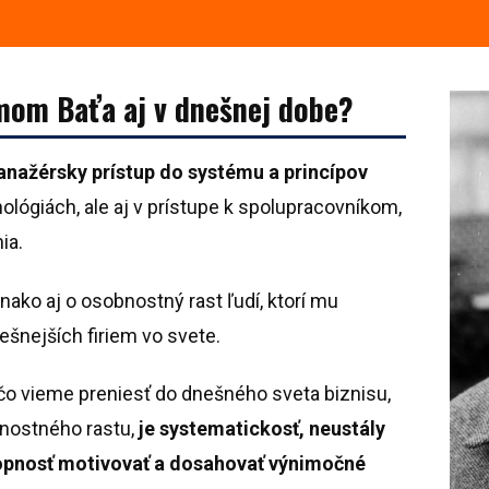
émom Baťa aj v dnešnej dobe?
anažérsky prístup do systému a princípov
ológiách, ale aj v prístupe k spolupracovníkom,
ia.
vnako aj o osobnostný rast ľudí, ktorí mu
ešnejších firiem vo svete.
čo vieme preniesť do dnešného sveta biznisu,
bnostného rastu,
je systematickosť, neustály
opnosť motivovať a dosahovať výnimočné