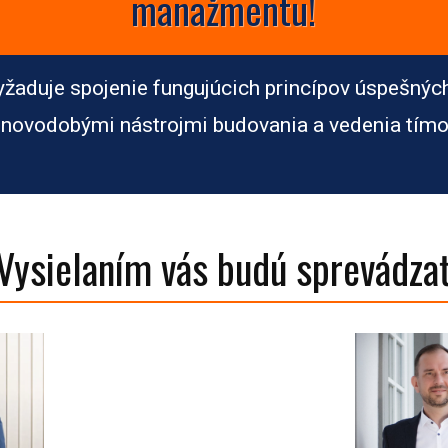
manažmentu!
žaduje spojenie fungujúcich princípov úspešnýc
 novodobými nástrojmi budovania a vedenia tímo
Vysielaním vás budú sprevádza