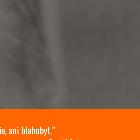
e, ani blahobyt.”