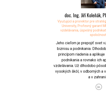
doc. Ing. Jiří Koleňák, 
Vyučujúcí a prorektor pre strat
University, Profesný garant
vzdelávania, úspešný podnikate
spoločnost
Jeho cieľom je prepojiť svet 
biznisu a podnikania. Dlhodo
princípom riadenia a aplikuje
podnikania a rovnako ich ap
vzdelávania. Už dlhodobo pôsob
vysokých škôl, v odborných a 
a v zahrani