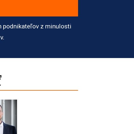
h podnikateľov z minulosti
v.
ť