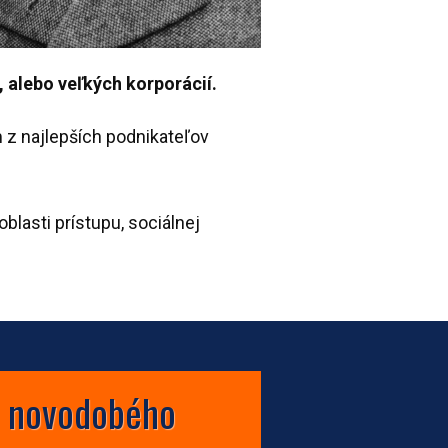
, alebo veľkých korporácií.
m z najlepších podnikateľov
blasti prístupu, sociálnej
do novodobého