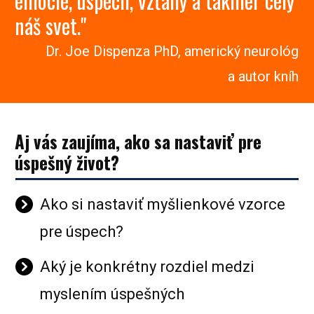
emócie, úspech, vzťahy a takmer celý
náš svet."
Dr. Joe Dispenza PhD, americký neurológ
a autor kníh
Aj vás zaujíma, ako sa nastaviť pre
úspešný život?
Ako si nastaviť myšlienkové vzorce
pre úspech?
Aký je konkrétny rozdiel medzi
myslením úspešných