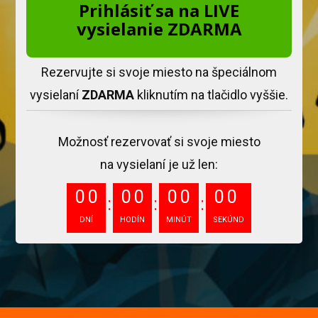
Prihlásiť sa na LIVE
vysielanie ZDARMA
Rezervujte si svoje miesto na špeciálnom
vysielaní
ZDARMA
kliknutím na tlačidlo vyššie.
Možnosť rezervovať si svoje miesto
na vysielaní je už len:
0
0
0
0
0
0
0
0
DNÍ
HODÍN
MINÚT
SEKÚND