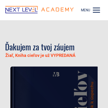
MENU
Ďakujem za tvoj záujem
Žiaľ, Kniha cieľov je už VYPREDANÁ